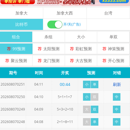
加拿大
加拿大西
台湾
比特币
开/关(广告)
组合
杀组
大小
单双
荐
99预测
荐
太阳预测
荐
彩虹预测
荐
神策预测
荐
聚云预测
荐
龙门预测
荐
大古预测
荐
开心预测
期号
时间
开奖
预测
对错
00
:
44
刷新
202608070251
04:11
小
单
202608070250
04:10
5+1+1=7
小
双
中
202608070249
04:09
5+3+2=10
大
双
中
202608070248
04:08
2+1+8=11
大
单
中