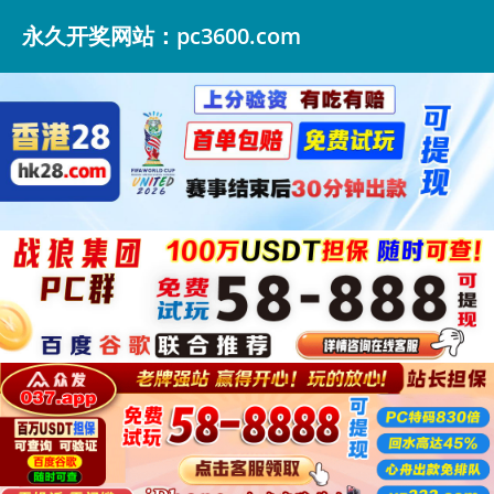
永久开奖网站：pc3600.com