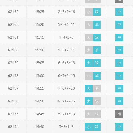
62163
15:25
2+5+9=16
小
双
中
62162
15:20
5+2+4=11
大
单
中
62161
15:15
1+4+3=8
大
双
中
62160
15:10
1+3+7=11
大
单
中
62159
15:05
6+6+6=18
大
双
中
62158
15:00
6+7+2=15
小
单
中
62157
14:55
7+6+7=20
大
单
中
62156
14:50
9+9+7=25
大
双
中
62155
14:45
5+7+1=13
大
双
错
62154
14:40
5+2+1=8
小
双
中