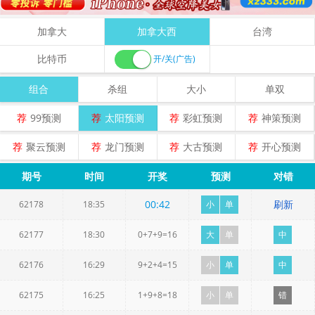
加拿大
加拿大西
台湾
比特币
开/关(广告)
组合
杀组
大小
单双
荐
99预测
荐
太阳预测
荐
彩虹预测
荐
神策预测
荐
聚云预测
荐
龙门预测
荐
大古预测
荐
开心预测
期号
时间
开奖
预测
对错
00
:
42
刷新
62178
18:35
小
单
62177
18:30
0+7+9=16
大
单
中
62176
16:29
9+2+4=15
小
单
中
62175
16:25
1+9+8=18
小
单
错