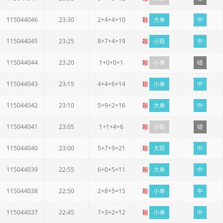
115044046
23:30
2+4+4=10
殺
大单
中
115044045
23:25
8+7+4=19
殺
小双
中
115044044
23:20
1+0+0=1
殺
小单
错
115044043
23:15
4+4+6=14
殺
小单
中
115044042
23:10
5+9+2=16
殺
大单
中
115044041
23:05
1+1+4=6
殺
小双
错
115044040
23:00
5+7+9=21
殺
大双
中
115044039
22:55
6+0+5=11
殺
大单
中
115044038
22:50
2+8+5=15
殺
小单
中
115044037
22:45
7+3+2=12
殺
小单
中